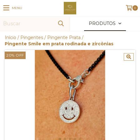
MENU
0
PRODUTOS
Início
/
Pingentes
/
Pingente Prata
/
Pingente Smile em prata rodinada e zircônias
20
%
OFF