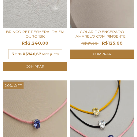
BRINCO PETIT ESMERALDA EM
COLAR FIO ENCERADO
OURO 18K
AMARELO COM PINGENTE...
R$2.240,00
R$125,60
R$157,00
3
x de
R$746,67
sem juros
20
%
OFF