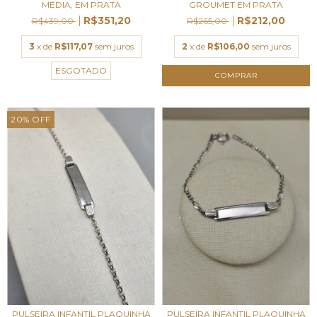
MÉDIA, EM PRATA
GROUMET EM PRATA
R$351,20
R$212,00
R$439,00
R$265,00
3
x de
R$117,07
sem juros
2
x de
R$106,00
sem juros
ESGOTADO
20
%
OFF
PULSEIRA INFANTIL PLAQUINHA
PULSEIRA INFANTIL PLAQUINHA