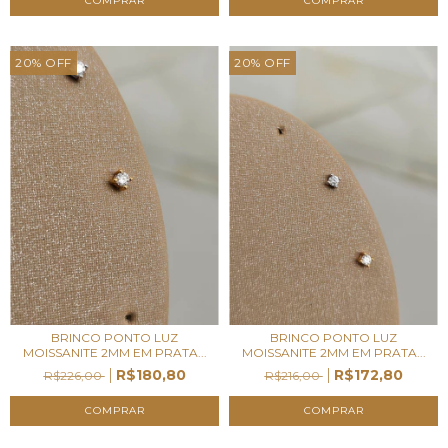
20
%
OFF
20
%
OFF
BRINCO PONTO LUZ
BRINCO PONTO LUZ
MOISSANITE 2MM EM PRATA...
MOISSANITE 2MM EM PRATA...
R$180,80
R$172,80
R$226,00
R$216,00