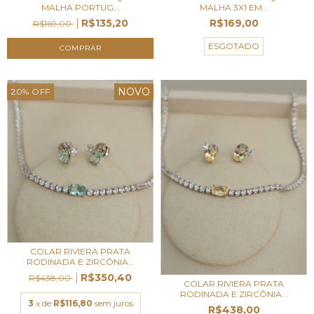
MALHA PORTUG...
MALHA 3X1 EM...
R$135,20
R$169,00
R$169,00
ESGOTADO
NOVO
20
%
OFF
COLAR RIVIERA PRATA
RODINADA E ZIRCÔNIA...
R$350,40
R$438,00
COLAR RIVIERA PRATA
RODINADA E ZIRCÔNIA...
3
x de
R$116,80
sem juros
R$438,00