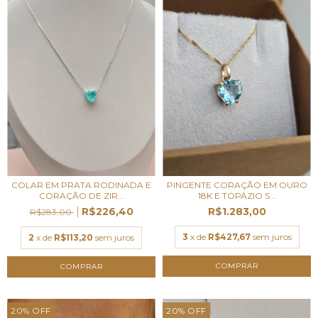
COLAR EM PRATA RODINADA E
PINGENTE CORAÇÃO EM OURO
CORAÇÃO DE ZIR...
18K E TOPÁZIO S...
R$226,40
R$1.283,00
R$283,00
3
x de
R$427,67
sem juros
2
x de
R$113,20
sem juros
20
%
OFF
20
%
OFF