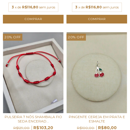
3
x de
R$116,80
sem juros
3
x de
R$116,80
sem juros
20
%
OFF
20
%
OFF
PULSEIRA 7 NÓS SHAMBALA FIO
PINGENTE CEREJA EM PRATA E
SEDA ENCERAD...
ESMALTE
R$103,20
R$80,00
R$129,00
R$100,00