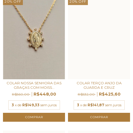
20
%
OFF
20
%
OFF
COLAR NOSSA SENHORA DAS
COLAR TERÇO ANJO DA
GRAÇAS COM MOISS...
GUARDA E CRUZ
R$448,00
R$425,60
R$560,00
R$532,00
3
x de
R$149,33
sem juros
3
x de
R$141,87
sem juros