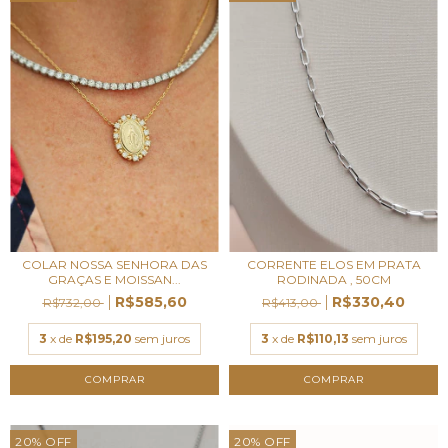
COLAR NOSSA SENHORA DAS
CORRENTE ELOS EM PRATA
GRAÇAS E MOISSAN...
RODINADA , 50CM
R$585,60
R$330,40
R$732,00
R$413,00
3
x de
R$195,20
sem juros
3
x de
R$110,13
sem juros
20
%
OFF
20
%
OFF