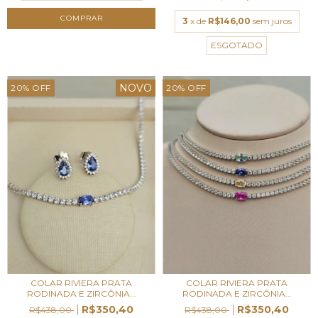
3
x de
R$146,00
sem juros
ESGOTADO
NOVO
20
%
OFF
20
%
OFF
COLAR RIVIERA PRATA
COLAR RIVIERA PRATA
RODINADA E ZIRCÔNIA...
RODINADA E ZIRCÔNIA...
R$350,40
R$350,40
R$438,00
R$438,00