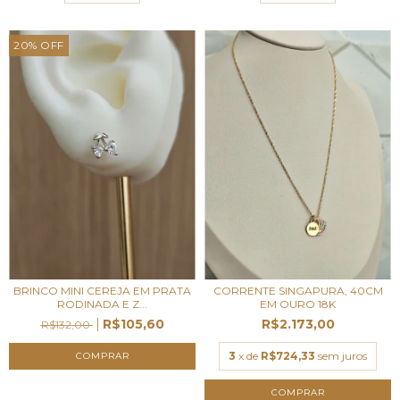
20
%
OFF
BRINCO MINI CEREJA EM PRATA
CORRENTE SINGAPURA, 40CM
RODINADA E Z...
EM OURO 18K
R$105,60
R$2.173,00
R$132,00
3
x de
R$724,33
sem juros