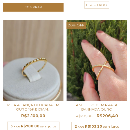
ESGOTADO
COMPRAR
20
%
OFF
MEIA ALIANÇA DELICADA EM
ANEL LISO X EM PRATA
OURO 18K E DIAM...
BANHADA OURO
R$2.100,00
R$206,40
R$258,00
3
x de
R$700,00
sem juros
2
x de
R$103,20
sem juros