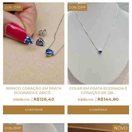
20
%
OFF
20
%
OFF
BRINCO CORAÇÃO EM PRATA
COLAR EM PRATA RODINADA E
RODINADA E ZIRCÔ...
CORAÇÃO DE ZIR...
R$126,40
R$144,80
R$158,00
R$181,00
NOVO
20
%
OFF