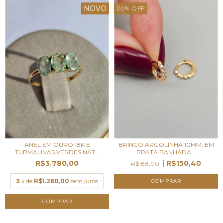
NOVO
20
%
OFF
ANEL EM OURO 18K E
BRINCO ARGOLINHA 10MM, EM
TURMALINAS VERDES NAT...
PRATA BANHADA...
R$3.780,00
R$150,40
R$188,00
3
x de
R$1.260,00
sem juros
COMPRAR