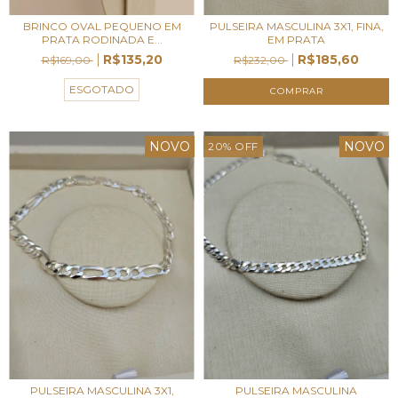
BRINCO OVAL PEQUENO EM
PULSEIRA MASCULINA 3X1, FINA,
PRATA RODINADA E...
EM PRATA
R$135,20
R$185,60
R$169,00
R$232,00
ESGOTADO
NOVO
NOVO
20
%
OFF
PULSEIRA MASCULINA 3X1,
PULSEIRA MASCULINA