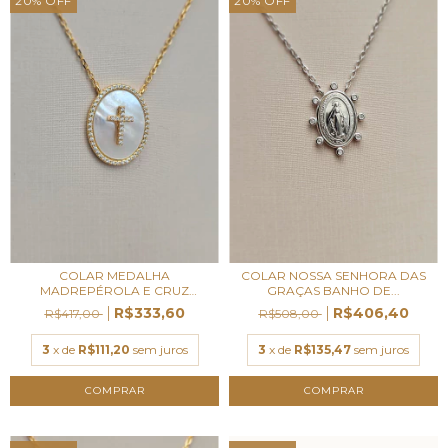
20
%
OFF
20
%
OFF
COLAR MEDALHA
COLAR NOSSA SENHORA DAS
MADREPÉROLA E CRUZ
GRAÇAS BANHO DE...
CRAVEJA...
R$333,60
R$406,40
R$417,00
R$508,00
3
x de
R$111,20
sem juros
3
x de
R$135,47
sem juros