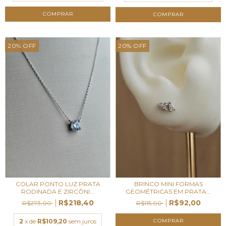
COMPRAR
COMPRAR
20
%
OFF
20
%
OFF
COLAR PONTO LUZ PRATA
BRINCO MINI FORMAS
RODINADA E ZIRCÔNI...
GEOMÉTRICAS EM PRATA...
R$218,40
R$92,00
R$273,00
R$115,00
2
x de
R$109,20
sem juros