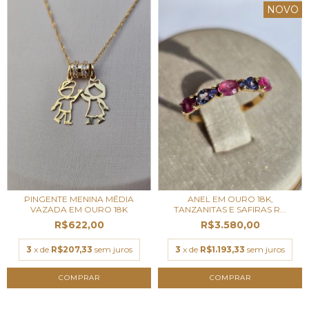
NOVO
PINGENTE MENINA MÉDIA
ANEL EM OURO 18K,
VAZADA EM OURO 18K
TANZANITAS E SAFIRAS R...
R$622,00
R$3.580,00
3
x de
R$207,33
sem juros
3
x de
R$1.193,33
sem juros
COMPRAR