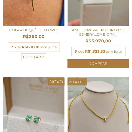
COLAR BUQUÊ DE FLORES
ANEL ESMERA EM OURO 18K,
ESMERALDA E OPA...
R$360,00
R$3.970,00
3
x de
R$120,00
sem juros
3
x de
R$1.323,33
sem juros
ESGOTADO
NOVO
20
%
OFF