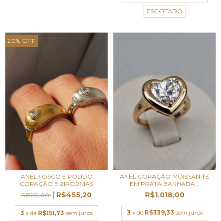
ESGOTADO
20
%
OFF
ANEL FOSCO E POLIDO
ANEL CORAÇÃO MOISSANITE
CORAÇÃO E ZIRCÔNIAS
EM PRATA BANHADA...
R$455,20
R$1.018,00
R$569,00
3
x de
R$339,33
sem juros
3
x de
R$151,73
sem juros