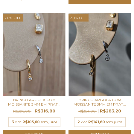
20
%
OFF
20
%
OFF
BRINCO ARGOLA COM
BRINCO ARGOLA COM
MOISSANITE 3MM EM PRAT...
MOISSANITE 3MM EM PRAT...
R$316,80
R$283,20
R$396,00
R$354,00
3
x de
R$105,60
sem juros
2
x de
R$141,60
sem juros