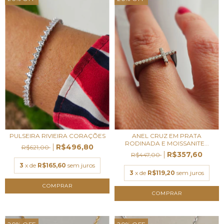
PULSEIRA RIVIEIRA CORAÇÕES
ANEL CRUZ EM PRATA
RODINADA E MOISSANITE...
R$496,80
R$621,00
R$357,60
R$447,00
3
x de
R$165,60
sem juros
3
x de
R$119,20
sem juros
COMPRAR