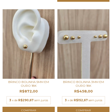
BRINCO BOLINHA 5MM EM
BRINCO BOLINHA 3MM EM
OURO 18K
OURO 18K
R$872,00
R$458,00
3
x de
R$290,67
sem juros
3
x de
R$152,67
sem juros