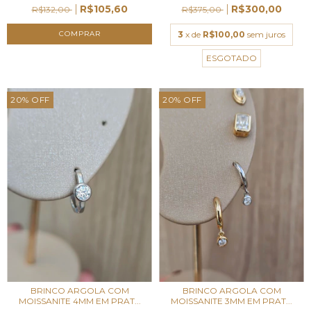
R$105,60
R$300,00
R$132,00
R$375,00
3
x de
R$100,00
sem juros
ESGOTADO
20
%
OFF
20
%
OFF
BRINCO ARGOLA COM
BRINCO ARGOLA COM
MOISSANITE 4MM EM PRAT...
MOISSANITE 3MM EM PRAT...