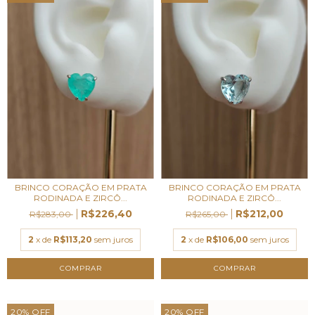
BRINCO CORAÇÃO EM PRATA
BRINCO CORAÇÃO EM PRATA
RODINADA E ZIRCÔ...
RODINADA E ZIRCÔ...
R$226,40
R$212,00
R$283,00
R$265,00
2
x de
R$113,20
sem juros
2
x de
R$106,00
sem juros
20
%
OFF
20
%
OFF