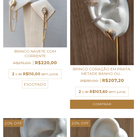
BRINCO NAVETE COM
CORRENTE
R$220,00
R$275,00
BRINCO CORAÇÃO EM PRATA,
METADE BANHO OU...
2
x de
R$110,00
sem juros
R$207,20
R$259,00
ESGOTADO
2
x de
R$103,60
sem juros
20
%
OFF
20
%
OFF