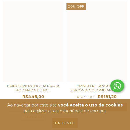
20
%
OFF
BRINCO PIERCING EM PRATA
BRINCO RETANGULAR
RODINADA E ZIRC...
ZIRCÔNIA COLOMBIANA EM...
R$445,00
R$191,20
R$239,00
Ao navegar por este site
você aceita o uso de cookies
3
x de
R$148,33
sem juros
para agilizar a sua experiência de compra.
ESGOTADO
ENTENDI