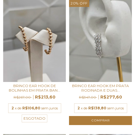
20
%
OFF
BRINCO EAR HOOK DE
BRINCO EAR HOOK EM PRATA
BOLINHAS EM PRATA BAN...
RODINADA E DUAS...
R$213,60
R$277,60
R$267,00
R$347,00
2
x de
R$106,80
sem juros
2
x de
R$138,80
sem juros
ESGOTADO