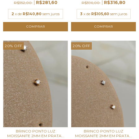
R$281,60
R$316,80
R$352,00
R$396,00
2
x de
R$140,80
sem juros
3
x de
R$105,60
sem juros
20
%
OFF
20
%
OFF
BRINCO PONTO LUZ
BRINCO PONTO LUZ
MOISSANITE 2MM EM PRATA...
MOISSANITE 2MM EM PRATA...