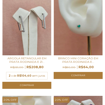
ARGOLA RETANGULAR EM
BRINCO MINI CORAÇÃO EM
PRATA RODINADA E ZI...
PRATA RODINADA E...
R$208,80
R$64,00
R$261,00
R$80,00
2
x de
R$104,40
sem juros
20
%
OFF
20
%
OFF