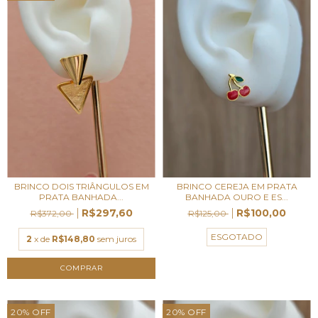
BRINCO DOIS TRIÂNGULOS EM
BRINCO CEREJA EM PRATA
PRATA BANHADA...
BANHADA OURO E ES...
R$297,60
R$100,00
R$372,00
R$125,00
ESGOTADO
2
x de
R$148,80
sem juros
20
%
OFF
20
%
OFF