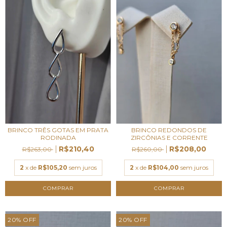
BRINCO TRÊS GOTAS EM PRATA
BRINCO REDONDOS DE
RODINADA
ZIRCÔNIAS E CORRENTE
R$210,40
R$208,00
R$263,00
R$260,00
2
x de
R$105,20
sem juros
2
x de
R$104,00
sem juros
20
%
OFF
20
%
OFF