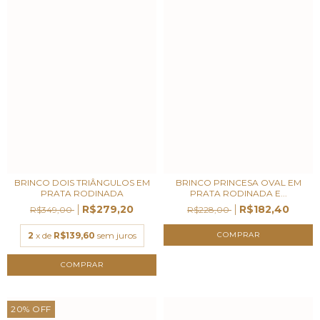
BRINCO DOIS TRIÂNGULOS EM
BRINCO PRINCESA OVAL EM
PRATA RODINADA
PRATA RODINADA E...
R$279,20
R$182,40
R$349,00
R$228,00
2
x de
R$139,60
sem juros
20
%
OFF