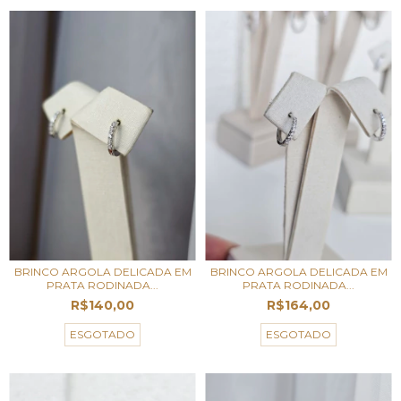
BRINCO ARGOLA DELICADA EM
BRINCO ARGOLA DELICADA EM
PRATA RODINADA...
PRATA RODINADA...
R$140,00
R$164,00
ESGOTADO
ESGOTADO