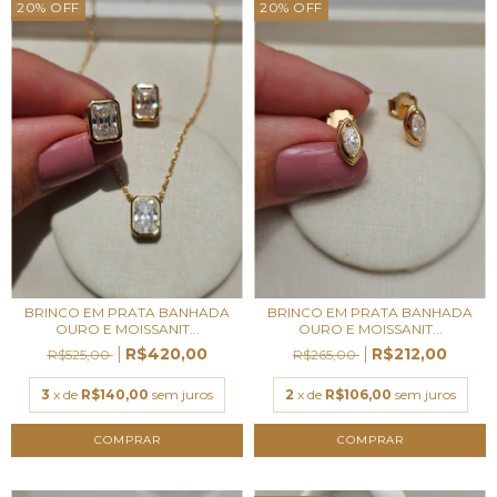
20
%
OFF
20
%
OFF
BRINCO EM PRATA BANHADA
BRINCO EM PRATA BANHADA
OURO E MOISSANIT...
OURO E MOISSANIT...
R$420,00
R$212,00
R$525,00
R$265,00
3
x de
R$140,00
sem juros
2
x de
R$106,00
sem juros