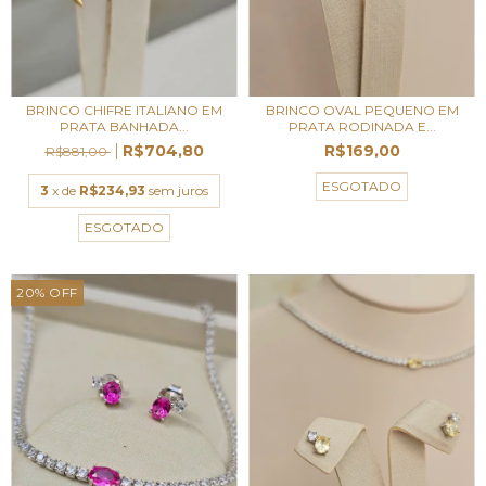
BRINCO CHIFRE ITALIANO EM
BRINCO OVAL PEQUENO EM
PRATA BANHADA...
PRATA RODINADA E...
R$704,80
R$169,00
R$881,00
ESGOTADO
3
x de
R$234,93
sem juros
ESGOTADO
20
%
OFF