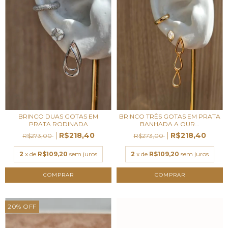
BRINCO DUAS GOTAS EM
BRINCO TRÊS GOTAS EM PRATA
PRATA RODINADA
BANHADA A OUR...
R$218,40
R$218,40
R$273,00
R$273,00
2
x de
R$109,20
sem juros
2
x de
R$109,20
sem juros
20
%
OFF