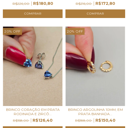
R$180,80
R$172,80
R$226,00
R$216,00
20
%
OFF
20
%
OFF
BRINCO CORAÇÃO EM PRATA
BRINCO ARGOLINHA 10MM, EM
RODINADA E ZIRCÔ...
PRATA BANHADA...
R$126,40
R$150,40
R$158,00
R$188,00