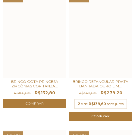
BRINCO GOTA PRINCESA
BRINCO RETANGULAR PRATA
ZIRCÔNIAS COR TANZA...
BANHADA OURO E M...
R$132,80
R$279,20
R$166,00
R$349,00
2
x de
R$139,60
sem juros
20
%
OFF
20
%
OFF