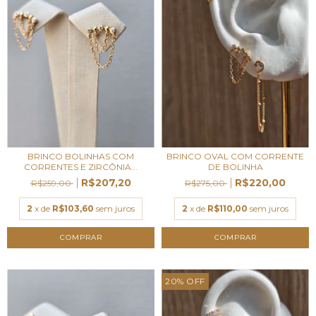
BRINCO BOLINHAS COM
BRINCO OVAL COM CORRENTE
CORRENTES E ZIRCÔNIA...
DE BOLINHA
R$207,20
R$220,00
R$259,00
R$275,00
2
x de
R$103,60
sem juros
2
x de
R$110,00
sem juros
20
%
OFF