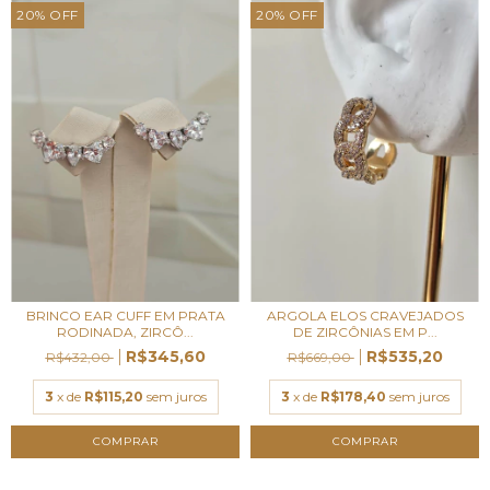
20
%
OFF
20
%
OFF
BRINCO EAR CUFF EM PRATA
ARGOLA ELOS CRAVEJADOS
RODINADA, ZIRCÔ...
DE ZIRCÔNIAS EM P...
R$345,60
R$535,20
R$432,00
R$669,00
3
x de
R$115,20
sem juros
3
x de
R$178,40
sem juros