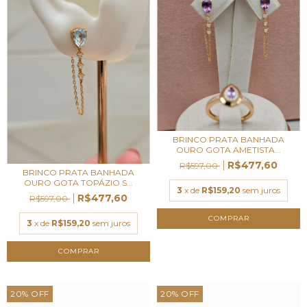
BRINCO PRATA BANHADA
OURO GOTA AMETISTA...
R$477,60
R$597,00
BRINCO PRATA BANHADA
OURO GOTA TOPÁZIO S...
3
x de
R$159,20
sem juros
R$477,60
R$597,00
3
x de
R$159,20
sem juros
20
%
OFF
20
%
OFF