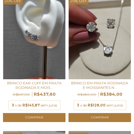
20
%
OFF
20
%
OFF
BRINCO EAR CUFF EM PRATA
BRINCO EM PRATA RODINADA
RODINADA E MOIS...
E MOISSANITES N...
R$437,60
R$384,00
R$547,00
R$480,00
3
x de
R$145,87
sem juros
3
x de
R$128,00
sem juros