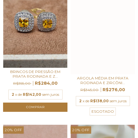
BRINCOS DE PRESSÃO EM
PRATA RODINADA E Z...
ARGOLA MÉDIA EM PRATA
R$284,00
RODINADA E ZIRCÔNI...
R$355,00
R$276,00
R$345,00
2
x de
R$142,00
sem juros
2
x de
R$138,00
sem juros
ESGOTADO
20
%
OFF
20
%
OFF