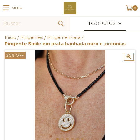
MENU
0
PRODUTOS
Início
/
Pingentes
/
Pingente Prata
/
Pingente Smile em prata banhada ouro e zircônias
20
%
OFF