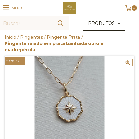
MENU
0
PRODUTOS
Início
/
Pingentes
/
Pingente Prata
/
Pingente raiado em prata banhada ouro e
madrepérola
20
%
OFF