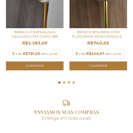
BRINCO ESMERALDAS
BRINCO BOLINHA COM
DELICADO EM OURO 18K
FLORZINHA PENDURADA E...
R$2.283,00
R$740,00
3
x de
R$761,00
sem juros
3
x de
R$246,67
sem juros
ENVIAMOS SUAS COMPRAS
Entrega em todo o país